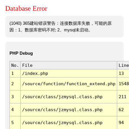
Database Error
(1040) 365建站错误警告：连接数据库失败，可能的原
因：1、数据库密码不对; 2、mysql未启动。
PHP Debug
No.
File
Line
1
/index.php
13
2
/source/function/function_extend.php
1548
3
/source/class/jzmysql.class.php
211
4
/source/class/jzmysql.class.php
62
5
/source/class/jzmysql.class.php
94