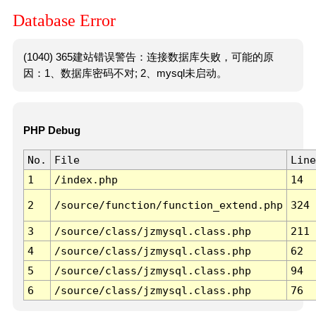
Database Error
(1040) 365建站错误警告：连接数据库失败，可能的原
因：1、数据库密码不对; 2、mysql未启动。
PHP Debug
No.
File
Line
1
/index.php
14
2
/source/function/function_extend.php
324
3
/source/class/jzmysql.class.php
211
4
/source/class/jzmysql.class.php
62
5
/source/class/jzmysql.class.php
94
6
/source/class/jzmysql.class.php
76