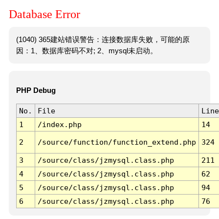
Database Error
(1040) 365建站错误警告：连接数据库失败，可能的原
因：1、数据库密码不对; 2、mysql未启动。
PHP Debug
No.
File
Line
1
/index.php
14
2
/source/function/function_extend.php
324
3
/source/class/jzmysql.class.php
211
4
/source/class/jzmysql.class.php
62
5
/source/class/jzmysql.class.php
94
6
/source/class/jzmysql.class.php
76