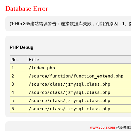
Database Error
(1040) 365建站错误警告：连接数据库失败，可能的原因：1、数
PHP Debug
No.
File
1
/index.php
2
/source/function/function_extend.php
3
/source/class/jzmysql.class.php
4
/source/class/jzmysql.class.php
5
/source/class/jzmysql.class.php
6
/source/class/jzmysql.class.php
www.365jz.com
已经将此