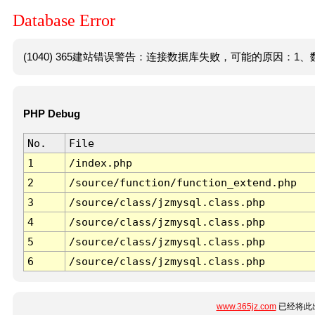
Database Error
(1040) 365建站错误警告：连接数据库失败，可能的原因：1、数
PHP Debug
No.
File
1
/index.php
2
/source/function/function_extend.php
3
/source/class/jzmysql.class.php
4
/source/class/jzmysql.class.php
5
/source/class/jzmysql.class.php
6
/source/class/jzmysql.class.php
www.365jz.com
已经将此