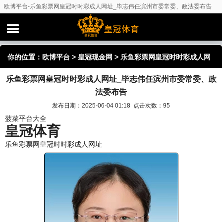
欧博平台-乐鱼彩票网皇冠时时彩成人网址_毕志伟任滨州市委常委、政法委布告
你的位置：
欧博平台
>
皇冠现金网
> 乐鱼彩票网皇冠时时彩成人网
乐鱼彩票网皇冠时时彩成人网址_毕志伟任滨州市委常委、政
址_毕志伟任滨州市委常委、政法委布告
法委布告
发布日期：2025-06-04 01:18 点击次数：95
菠菜平台大全
皇冠体育
乐鱼彩票网皇冠时时彩成人网址