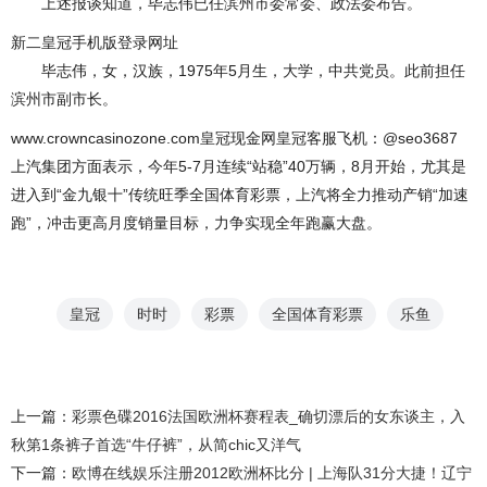
上述报谈知道，毕志伟已任滨州市委常委、政法委布告。
新二皇冠手机版登录网址
毕志伟，女，汉族，1975年5月生，大学，中共党员。此前担任
滨州市副市长。
www.crowncasinozone.com皇冠现金网皇冠客服飞机：@seo3687
上汽集团方面表示，今年5-7月连续“站稳”40万辆，8月开始，尤其是
进入到“金九银十”传统旺季全国体育彩票，上汽将全力推动产销“加速
跑”，冲击更高月度销量目标，力争实现全年跑赢大盘。
皇冠
时时
彩票
全国体育彩票
乐鱼
上一篇：
彩票色碟2016法国欧洲杯赛程表_确切漂后的女东谈主，入
秋第1条裤子首选“牛仔裤”，从简chic又洋气
下一篇：
欧博在线娱乐注册2012欧洲杯比分 | 上海队31分大捷！辽宁