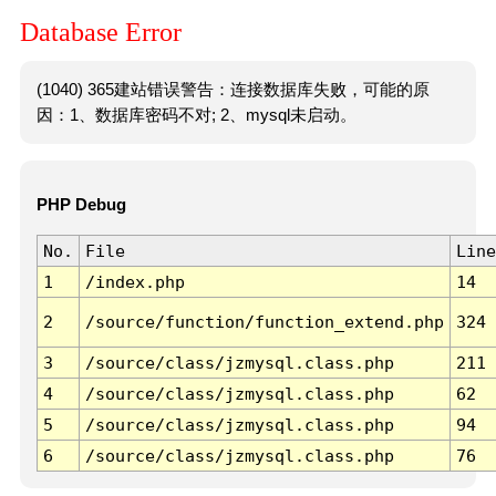
Database Error
(1040) 365建站错误警告：连接数据库失败，可能的原
因：1、数据库密码不对; 2、mysql未启动。
PHP Debug
No.
File
Line
1
/index.php
14
2
/source/function/function_extend.php
324
3
/source/class/jzmysql.class.php
211
4
/source/class/jzmysql.class.php
62
5
/source/class/jzmysql.class.php
94
6
/source/class/jzmysql.class.php
76