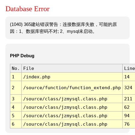
Database Error
(1040) 365建站错误警告：连接数据库失败，可能的原
因：1、数据库密码不对; 2、mysql未启动。
PHP Debug
No.
File
Line
1
/index.php
14
2
/source/function/function_extend.php
324
3
/source/class/jzmysql.class.php
211
4
/source/class/jzmysql.class.php
62
5
/source/class/jzmysql.class.php
94
6
/source/class/jzmysql.class.php
76