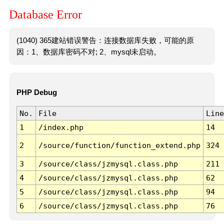
Database Error
(1040) 365建站错误警告：连接数据库失败，可能的原
因：1、数据库密码不对; 2、mysql未启动。
PHP Debug
No.
File
Line
1
/index.php
14
2
/source/function/function_extend.php
324
3
/source/class/jzmysql.class.php
211
4
/source/class/jzmysql.class.php
62
5
/source/class/jzmysql.class.php
94
6
/source/class/jzmysql.class.php
76