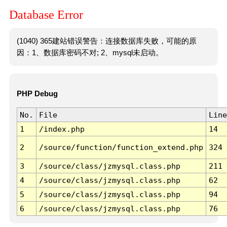
Database Error
(1040) 365建站错误警告：连接数据库失败，可能的原
因：1、数据库密码不对; 2、mysql未启动。
PHP Debug
No.
File
Line
1
/index.php
14
2
/source/function/function_extend.php
324
3
/source/class/jzmysql.class.php
211
4
/source/class/jzmysql.class.php
62
5
/source/class/jzmysql.class.php
94
6
/source/class/jzmysql.class.php
76