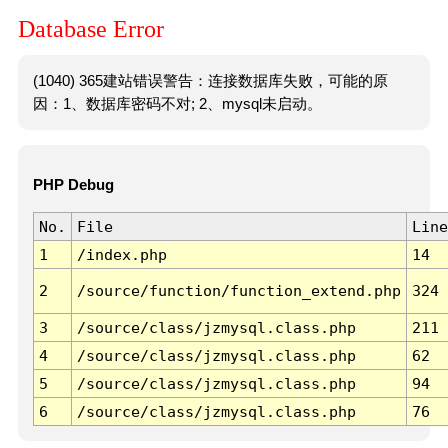
Database Error
(1040) 365建站错误警告：连接数据库失败，可能的原
因：1、数据库密码不对; 2、mysql未启动。
PHP Debug
No.
File
Line
1
/index.php
14
2
/source/function/function_extend.php
324
3
/source/class/jzmysql.class.php
211
4
/source/class/jzmysql.class.php
62
5
/source/class/jzmysql.class.php
94
6
/source/class/jzmysql.class.php
76