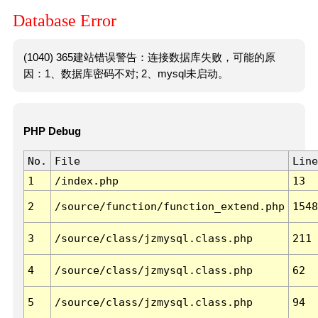
Database Error
(1040) 365建站错误警告：连接数据库失败，可能的原
因：1、数据库密码不对; 2、mysql未启动。
PHP Debug
No.
File
Line
1
/index.php
13
2
/source/function/function_extend.php
1548
3
/source/class/jzmysql.class.php
211
4
/source/class/jzmysql.class.php
62
5
/source/class/jzmysql.class.php
94