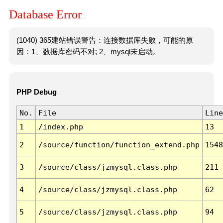
Database Error
(1040) 365建站错误警告：连接数据库失败，可能的原
因：1、数据库密码不对; 2、mysql未启动。
PHP Debug
No.
File
Line
1
/index.php
13
2
/source/function/function_extend.php
1548
3
/source/class/jzmysql.class.php
211
4
/source/class/jzmysql.class.php
62
5
/source/class/jzmysql.class.php
94