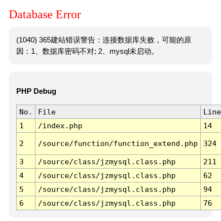
Database Error
(1040) 365建站错误警告：连接数据库失败，可能的原
因：1、数据库密码不对; 2、mysql未启动。
PHP Debug
No.
File
Line
1
/index.php
14
2
/source/function/function_extend.php
324
3
/source/class/jzmysql.class.php
211
4
/source/class/jzmysql.class.php
62
5
/source/class/jzmysql.class.php
94
6
/source/class/jzmysql.class.php
76