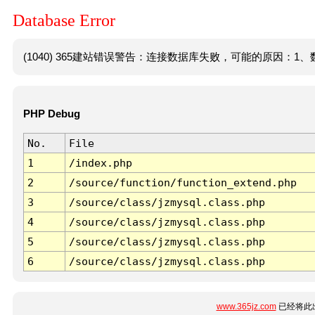
Database Error
(1040) 365建站错误警告：连接数据库失败，可能的原因：1、数
PHP Debug
No.
File
1
/index.php
2
/source/function/function_extend.php
3
/source/class/jzmysql.class.php
4
/source/class/jzmysql.class.php
5
/source/class/jzmysql.class.php
6
/source/class/jzmysql.class.php
www.365jz.com
已经将此