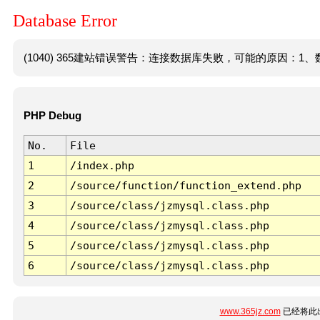
Database Error
(1040) 365建站错误警告：连接数据库失败，可能的原因：1、数
PHP Debug
No.
File
1
/index.php
2
/source/function/function_extend.php
3
/source/class/jzmysql.class.php
4
/source/class/jzmysql.class.php
5
/source/class/jzmysql.class.php
6
/source/class/jzmysql.class.php
www.365jz.com
已经将此