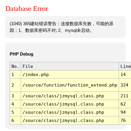
Database Error
(1040) 365建站错误警告：连接数据库失败，可能的原
因：1、数据库密码不对; 2、mysql未启动。
PHP Debug
No.
File
Line
1
/index.php
14
2
/source/function/function_extend.php
324
3
/source/class/jzmysql.class.php
211
4
/source/class/jzmysql.class.php
62
5
/source/class/jzmysql.class.php
94
6
/source/class/jzmysql.class.php
76