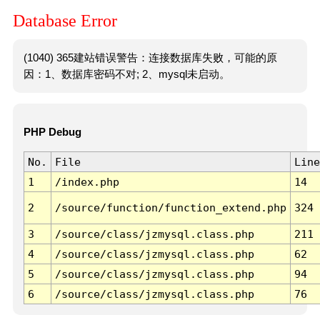
Database Error
(1040) 365建站错误警告：连接数据库失败，可能的原
因：1、数据库密码不对; 2、mysql未启动。
PHP Debug
No.
File
Line
1
/index.php
14
2
/source/function/function_extend.php
324
3
/source/class/jzmysql.class.php
211
4
/source/class/jzmysql.class.php
62
5
/source/class/jzmysql.class.php
94
6
/source/class/jzmysql.class.php
76