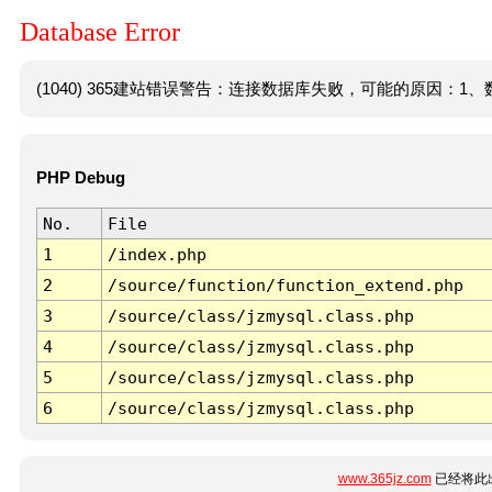
Database Error
(1040) 365建站错误警告：连接数据库失败，可能的原因：1、数
PHP Debug
No.
File
1
/index.php
2
/source/function/function_extend.php
3
/source/class/jzmysql.class.php
4
/source/class/jzmysql.class.php
5
/source/class/jzmysql.class.php
6
/source/class/jzmysql.class.php
www.365jz.com
已经将此