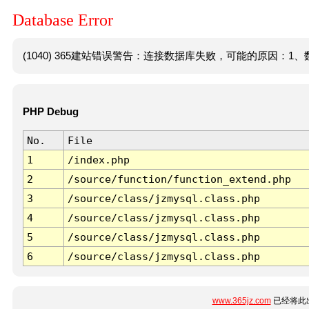
Database Error
(1040) 365建站错误警告：连接数据库失败，可能的原因：1、数
PHP Debug
No.
File
1
/index.php
2
/source/function/function_extend.php
3
/source/class/jzmysql.class.php
4
/source/class/jzmysql.class.php
5
/source/class/jzmysql.class.php
6
/source/class/jzmysql.class.php
www.365jz.com
已经将此